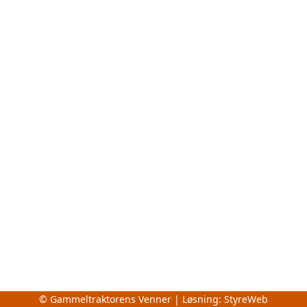
© Gammeltraktorens Venner | Løsning:
StyreWeb