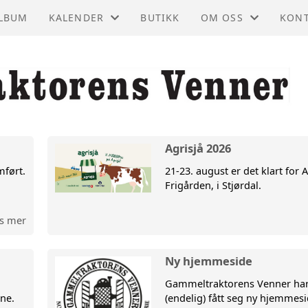
LBUM
KALENDER
BUTIKK
OM OSS
KON
KALENDER
VEDTEKTER
KON
LISTE
PRESENTASJON
STYR
SKRIV UT KALENDER
PLØYEREGLEMENT
ARR
Agrisjå 2026
REDA
ført.
21-23. august er det klart for 
Frigården, i Stjørdal.
s mer
Ny hjemmeside
Gammeltraktorens Venner ha
ne.
(endelig) fått seg ny hjemmesi