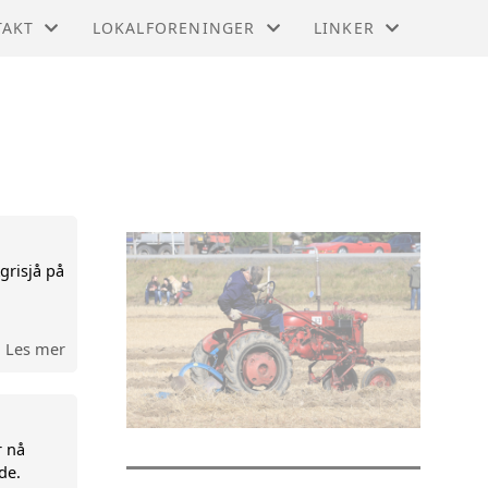
TAKT
LOKALFORENINGER
LINKER
TAKT
LOKALFORENINGER
LAG OG FORENINGE
ET
MUSEER
ANGEMENTSKOMITEN
KSJONSKOMITEEN
Agrisjå på
Les mer
r nå
de.